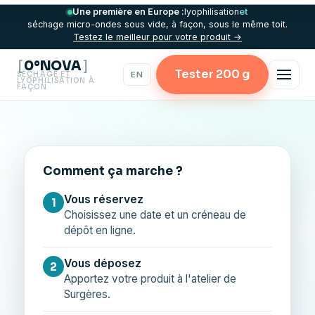
Une première en Europe :
lyophilisation
et
séchage micro-ondes sous vide, à façon, sous le même toit.
Testez le meilleur pour votre produit →
[
]
0°NOVA
Tester 200 g
EN
SÉCHAGE ET
LYOPHILISATION À
FAÇON
Comment ça marche ?
Vous réservez
1
Choisissez une date et un créneau de
dépôt en ligne.
Vous déposez
2
Apportez votre produit à l'atelier de
Surgères.